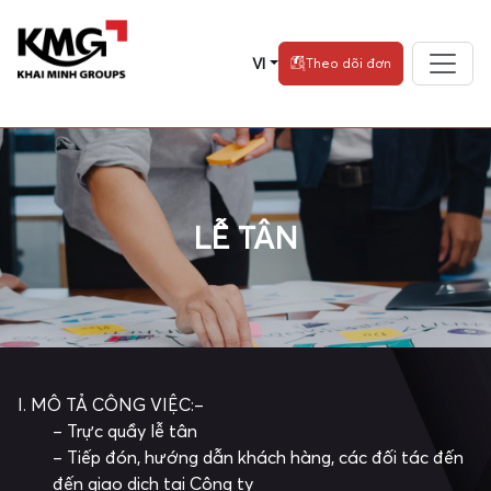
VI
Theo dõi đơn
LỄ TÂN
I. MÔ TẢ CÔNG VIỆC:
–
– Trực quầy lễ tân
– Tiếp đón, hướng dẫn khách hàng, các đối tác đến
đến giao dịch tại Công ty