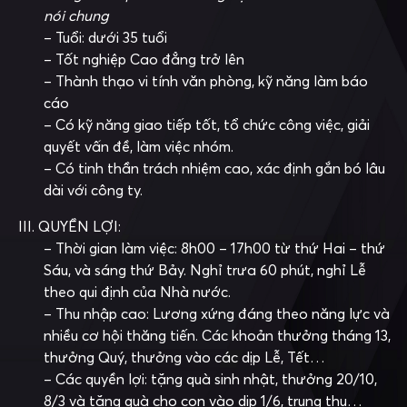
nói chung
– Tuổi: dưới 35 tuổi
– Tốt nghiệp Cao đẳng trở lên
– Thành thạo vi tính văn phòng, kỹ năng làm báo
cáo
– Có kỹ năng giao tiếp tốt, tổ chức công việc, giải
quyết vấn đề, làm việc nhóm.
– Có tinh thần trách nhiệm cao, xác định gắn bó lâu
dài với công ty.
III. QUYỀN LỢI:
– Thời gian làm việc: 8h00 – 17h00 từ thứ Hai – thứ
Sáu, và sáng thứ Bảy. Nghỉ trưa 60 phút, nghỉ Lễ
theo qui định của Nhà nước.
– Thu nhập cao: Lương xứng đáng theo năng lực và
nhiều cơ hội thăng tiến. Các khoản thưởng tháng 13,
thưởng Quý, thưởng vào các dịp Lễ, Tết…
– Các quyền lợi: tặng quà sinh nhật, thưởng 20/10,
8/3 và tặng quà cho con vào dịp 1/6, trung thu…