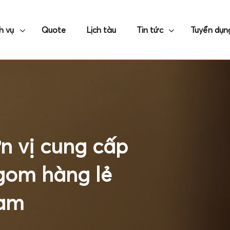
h vụ
Quote
Lịch tàu
Tin tức
Tuyển dụn
ận chuyển
 tế và dịch vụ logistic