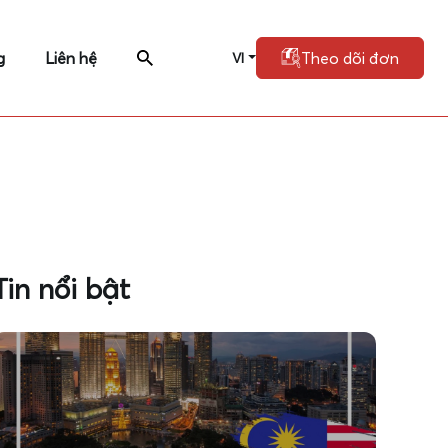
g
Liên hệ
Theo dõi đơn
VI
Tin nổi bật