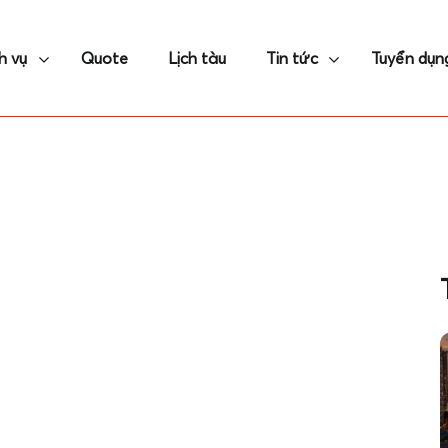
h vụ
Quote
Lịch tàu
Tin tức
Tuyển dụn